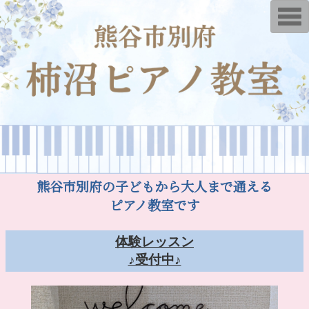
T
o
g
g
l
e
n
a
v
i
g
a
t
i
o
n
熊谷市別府の子どもから大人まで通える
ピアノ教室です
体験レッスン
♪受付中♪