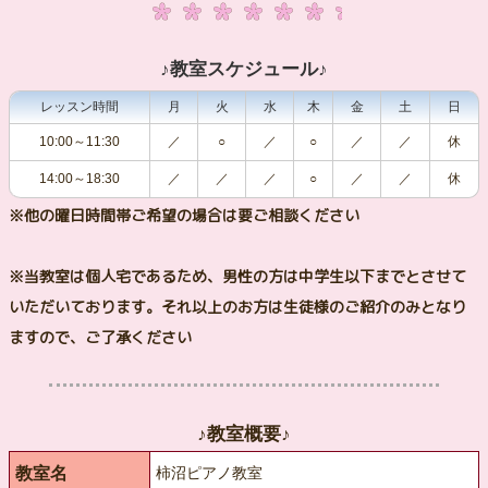
♪教室スケジュール♪
レッスン時間
月
火
水
木
金
土
日
10:00～11:30
／
○
／
○
／
／
休
14:00～18:30
／
／
／
○
／
／
休
※他の曜日時間帯ご希望の場合は要ご相談ください
※当教室は個人宅であるため、男性の方は中学生以下までとさせて
いただいております。それ以上のお方は生徒様のご紹介のみとなり
ますので、ご了承ください
♪教室概要♪
教室名
柿沼ピアノ教室